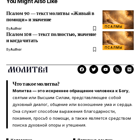
You Might Also Like
Псалом 90 — текст молитвы «Живый в
помощи» и значение
ПСАЛМЫ
By
Author
Псалом 108 — текст полностью, значение
и когда читать
ПСАЛМЫ
By
Author
Что такое молитва?
Молитва — это искреннее обращение человека к Богу
,
святым или Высшим Силам, представляющее собой
духовный диалог, общение или возношение ума и сердца.
Она служит способом выражения благодарности,
покаяния, просьб о помощи, а также является средством
поиска духовной опоры и утешения.