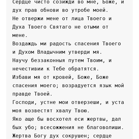
Сердце чисто созижди во мне, Боже, и 
дух прав обнови во утробе моей.
Не отвержи мене от лица Твоего и 
Духа Твоего Святаго не отыми от 
мене.
Воздаждь ми радость спасения Твоего 
и Духом Владычним утверди мя.
Научу беззаконныя путем Твоим, и 
нечестивии к Тебе обратятся.
Избави мя от кровей, Боже, Боже 
спасения моего; возрадуется язык мой 
правде Твоей.
Господи, устне мои отверзеши, и уста 
моя возвестят хвалу Твою.
Яко аще бы восхотел еси жертвы, дал 
бых убо; всесожжения не благоволиши.
Жертва Богу дух сокрушен; сердце 