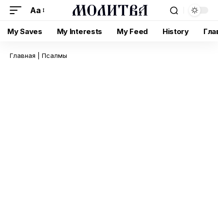
Aa
My Saves
My Interests
My Feed
History
Гла
Главная
|
Псалмы