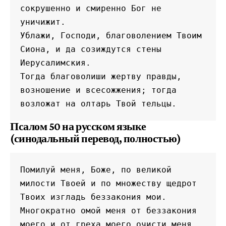
сокрушенно и смиренно Бог не 
уничижит.
Ублажи, Господи, благоволением Твоим 
Сиона, и да созиждутся стены 
Иерусалимския.
Тогда благоволиши жертву правды, 
возношение и всесожжения; тогда 
возложат на олтарь Твой тельцы.
Псалом 50 на русском языке
(синодальный перевод, полностью)
Помилуй меня, Боже, по великой 
милости Твоей и по множеству щедрот 
Твоих изгладь беззакония мои.
Многократно омой меня от беззакония 
моего и от греха моего очисти меня.