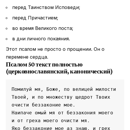
перед Таинством Исповеди;
перед Причастием;
во время
Великого поста
;
в дни личного покаяния.
Этот псалом не просто о прощении. Он о
перемене сердца.
Псалом 50 текст полностью
(церковнославянский, канонический)
Помилуй мя, Боже, по велицей милости 
Твоей, и по множеству щедрот Твоих 
очисти беззаконие мое.
Наипаче омый мя от беззакония моего 
и от греха моего очисти мя.
Яко беззаконие мое аз знаю, и грех 