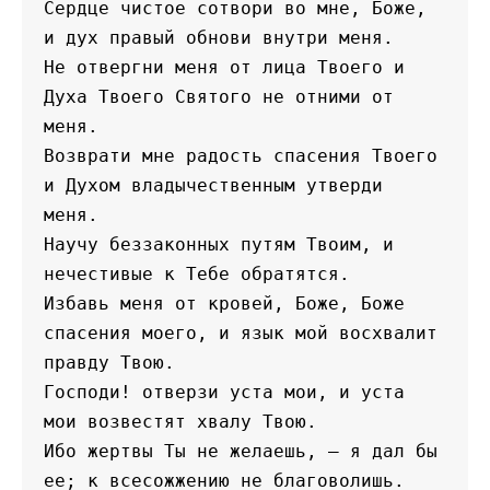
Сердце чистое сотвори во мне, Боже, 
и дух правый обнови внутри меня.
Не отвергни меня от лица Твоего и 
Духа Твоего Святого не отними от 
меня.
Возврати мне радость спасения Твоего 
и Духом владычественным утверди 
меня.
Научу беззаконных путям Твоим, и 
нечестивые к Тебе обратятся.
Избавь меня от кровей, Боже, Боже 
спасения моего, и язык мой восхвалит 
правду Твою.
Господи! отверзи уста мои, и уста 
мои возвестят хвалу Твою.
Ибо жертвы Ты не желаешь, — я дал бы 
ее; к всесожжению не благоволишь.