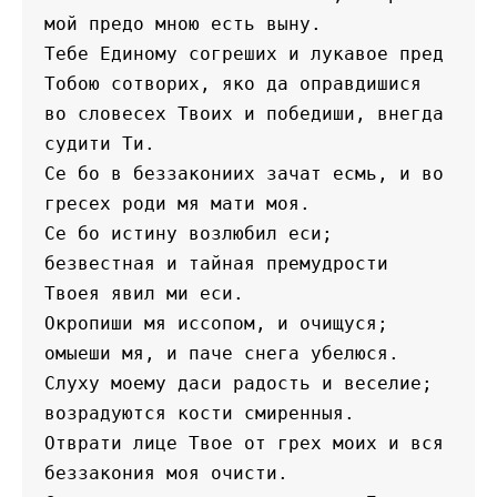
мой предо мною есть выну.
Тебе Единому согреших и лукавое пред 
Тобою сотворих, яко да оправдишися 
во словесех Твоих и победиши, внегда 
судити Ти.
Се бо в беззакониих зачат есмь, и во 
гресех роди мя мати моя.
Се бо истину возлюбил еси; 
безвестная и тайная премудрости 
Твоея явил ми еси.
Окропиши мя иссопом, и очищуся; 
омыеши мя, и паче снега убелюся.
Слуху моему даси радость и веселие; 
возрадуются кости смиренныя.
Отврати лице Твое от грех моих и вся 
беззакония моя очисти.