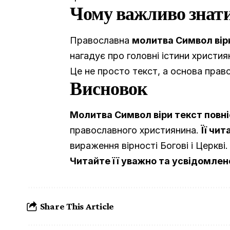
Чому важливо знат
Православна
молитва Символ віри
нагадує про головні істини христи
Це не просто текст, а основа прав
Висновок
Молитва Символ віри текст повн
православного християнина.
Її чи
вираження вірності Богові і Церкві.
Читайте її уважно та усвідомлен
Share This Article