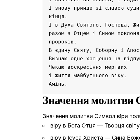
І знову прийде зі славою суди
кінця.
І в Духа Святого, Господа, Жи
разом з Отцем і Сином поклоня
пророків.
В єдину Святу, Соборну і Апос
Визнаю одне хрещення на відпу
Чекаю воскресіння мертвих
і життя майбутнього віку.
Амінь.
Значення молитви 
Значення молитви Символ віри поля
віру в Бога Отця — Творця світу
віру в Ісуса Христа — Сина Божо