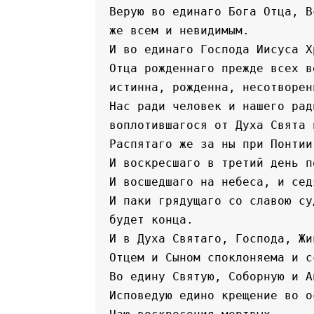
Верую во единаго Бога Отца, В
же всем и невидимым.
И во единаго Господа Иисуса Х
Отца рожденнаго прежде всех в
истинна, рожденна, несотворен
Нас ради человек и нашего рад
воплотившагося от Духа Свята 
Распятаго же за ны при Понтии
И воскресшаго в третий день п
И восшедшаго на небеса, и сед
И паки грядущаго со славою су
будет конца.
И в Духа Святаго, Господа, Жи
Отцем и Сыном споклоняема и с
Во едину Святую, Соборную и А
Исповедую едино крещение во о