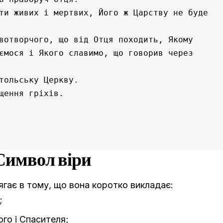
ти живих і мертвих, Його ж Царству не буде 
вотворчого, що від Отця походить, Якому 
ємося і Якого славимо, що говорив через 
тольську Церкву.
щення гріхів.
Символ віри
гає в тому, що вона коротко викладає:
;
го і Спасителя;