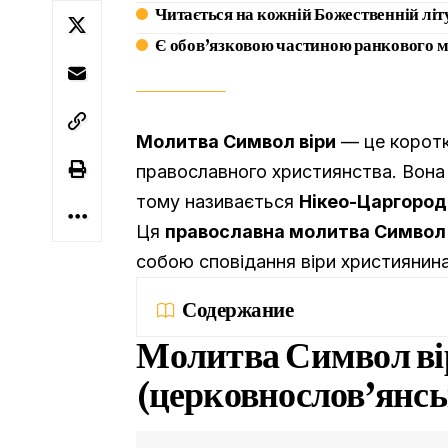
Читається на кожній Божественній літу
Є обов’язковою частиною ранкового 
Молитва Символ віри
— це коротк
православного християнства. Вона 
тому називається
Нікео-Царгород
Ця
православна молитва Символ 
собою сповідання віри християнина
Содержание
Молитва Символ вір
(церковнослов’янс