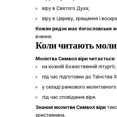
віру в Святого Духа;
віру в Церкву, хрещення і воскр
Кожен рядок має богословське з
вчення.
Коли читають моли
Молитва Символ віри читається
:
на кожній Божественній літургії;
під час підготовки до Таїнства 
у складі ранкового молитовного
під час сповідання віри.
Знання молитви Символ віри
текс
християнина.