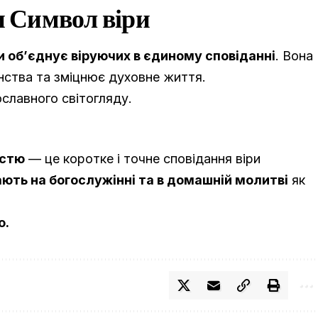
и Символ віри
 об’єднує віруючих в єдиному сповіданні
. Вона
янства та зміцнює духовне життя.
ославного світогляду.
істю
— це коротке і точне сповідання віри
тають на богослужінні та в домашній молитві
як
о.