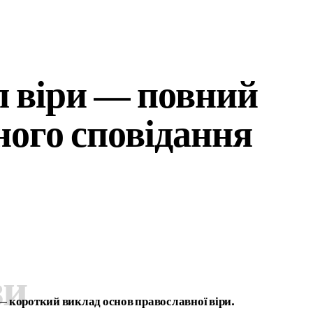
 віри — повний
ного сповідання
зи
— короткий виклад основ православної віри.