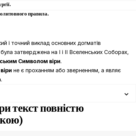
ргії.
молитовного правила.
ий і точний виклад основних догматів
була затверджена на I і II Вселенських Соборах,
ським Символом віри
.
віри
не є проханням або зверненням, а являє
.
и текст повністю
ькою)