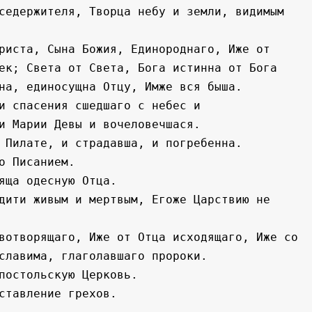
седержителя, Творца небу и земли, видимым 
риста, Сына Божия, Единороднаго, Иже от 
ек; Света от Света, Бога истинна от Бога 
на, единосущна Отцу, Имже вся быша.
и спасения сшедшаго с небес и 
и Марии Девы и вочеловечшася.
 Пилате, и страдавша, и погребенна.
о Писанием.
яща одесную Отца.
дити живым и мертвым, Егоже Царствию не 
вотворящаго, Иже от Отца исходящаго, Иже со 
славима, глаголавшаго пророки.
постольскую Церковь.
ставление грехов.