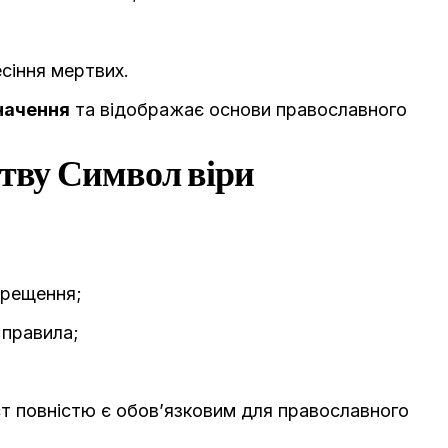
есіння мертвих.
начення
та відображає основи православного
тву Символ віри
Хрещення;
 правила;
т повністю є обов’язковим для православного