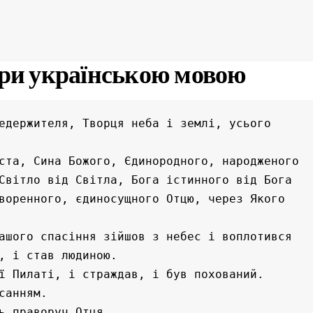
ри українською мовою
едержителя, Творця неба і землі, усього 
ста, Сина Божого, Єдинородного, народженого 
Світло від Світла, Бога істинного від Бога 
воренного, єдиносущного Отцю, через Якого 
ашого спасіння зійшов з небес і воплотився 
, і став людиною.
ї Пилаті, і страждав, і був похований.
санням.
ь праворуч Отця.