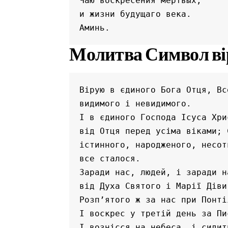
Чаю воскресения мертвых,
и жизни будущаго века.
Аминь.
Молитва Символ ві
Вірую в єдиного Бога Отця, Вс
видимого і невидимого.
І в єдиного Господа Ісуса Хри
від Отця перед усіма віками; 
істинного, народженого, несот
все сталося.
Заради нас, людей, і заради н
від Духа Святого і Марії Діви
Розп’ятого ж за нас при Понті
І воскрес у третій день за Пи
І вознісся на небеса, і сидит