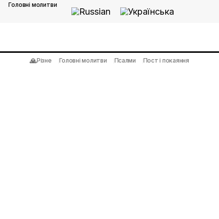
Головні молитви
🙏
Різне
Головні молитви
Псалми
Пост і покаяння